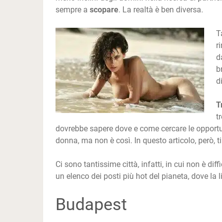
sempre a
scopare
. La realtà è ben diversa.
T
r
d
b
d
T
t
dovrebbe sapere dove e come cercare le opportu
donna, ma non è così. In questo articolo, però, t
Ci sono tantissime città, infatti, in cui non è dif
un elenco dei posti più hot del pianeta, dove la 
Budapest