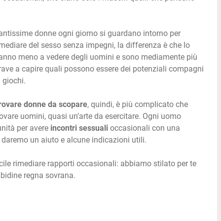
antissime donne ogni giorno si guardano intorno per
imediare del sesso senza impegni, la differenza è che lo
anno meno a vedere degli uomini e sono mediamente più
rave a capire quali possono essere dei potenziali compagni
i giochi.
rovare donne da scopare
, quindi, è più complicato che
rovare uomini, quasi un’arte da esercitare. Ogni uomo
nità per avere
incontri sessuali
occasionali con una
i daremo un aiuto e alcune indicazioni utili.
ficile rimediare rapporti occasionali: abbiamo stilato per te
libidine regna sovrana.