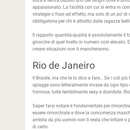
Ibiza è senza dubbio uno dei luoghi dove è diff
appassionato. La facilità con cui si entra in co
strategie o frasi ad effetto, ma solo di un po’ di
obbligatoria per chi è attratto dalle ragazze bell
Il rapporto quantità-qualità è assolutamente il to
gnocche di quel livello in numero così elevato. E
creare situazioni non ti mancheranno.
Rio de Janeiro
Il Brasile, ma che te lo dico a fare… Se i culi pi
spiagge sono letteralmente invase da ogni tipo d
formose, tutte terribilmente sexy e disinibite. Rio
Saper farsi notare è fondamentale per rimorchiar
essere rimorchiate e dove la concorrenza maschi
ambita da più uomini non ti resta che lottare o 
di certo.