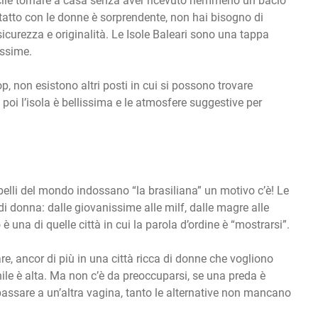
icile tornare a casa senza aver ricevuto nemmeno un bacio
ntatto con le donne è sorprendente, non hai bisogno di
 sicurezza e originalità. Le Isole Baleari sono una tappa
issime.
p, non esistono altri posti in cui si possono trovare
 poi l’isola è bellissima e le atmosfere suggestive per
ù belli del mondo indossano “la brasiliana” un motivo c’è! Le
i donna: dalle giovanissime alle milf, dalle magre alle
 è una di quelle città in cui la parola d’ordine è “mostrarsi”.
e, ancor di più in una città ricca di donne che vogliono
le è alta. Ma non c’è da preoccuparsi, se una preda è
passare a un’altra vagina, tanto le alternative non mancano